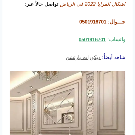
اشكال المرايا 2022 في الرياض
تواصل حالاٌ عبر:
جـــوال:
0501916701
واتساب:
0501916701
شاهد أيضاٌ:
ديكورات بارتشن