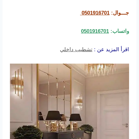
جـــوال:
0501916701
واتساب:
0501916701
اقرأ المزيد عن :
تشطيب داخلي