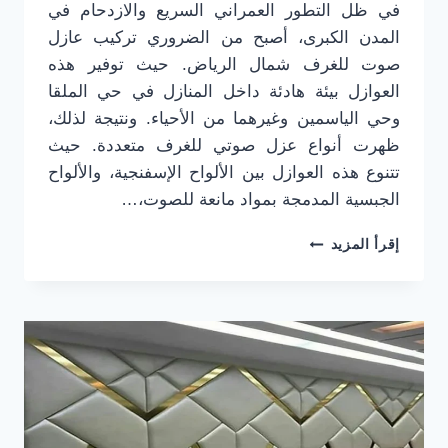
في ظل التطور العمراني السريع والازدحام في
المدن الكبرى، أصبح من الضروري تركيب عازل
صوت للغرف شمال الرياض. حيث توفير هذه
العوازل بيئة هادئة داخل المنازل في حي الملقا
وحي الياسمين وغيرهما من الأحياء. ونتيجة لذلك،
ظهرت أنواع عزل صوتي للغرف متعددة. حيث
تتنوع هذه العوازل بين الألواح الإسفنجية، والألواح
الجبسية المدمجة بمواد مانعة للصوت،…
تركيب
إقرأ المزيد
عازل
صوت
للغرف
شمال
الرياض
ت:
0501916701
عزل
صوتي