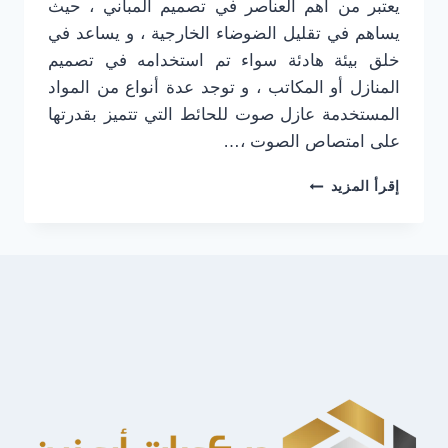
يعتبر من أهم العناصر في تصميم المباني ، حيث
يساهم في تقليل الضوضاء الخارجية ، و يساعد في
خلق بيئة هادئة سواء تم استخدامه في تصميم
المنازل أو المكاتب ، و توجد عدة أنواع من المواد
المستخدمة عازل صوت للحائط التي تتميز بقدرتها
على امتصاص الصوت ،…
تركيب
إقرأ المزيد
عازل
صوت
للجدران
شمال
الرياض
ت:
0501916701
عازل
صوت
للحائط
حي
القيروان