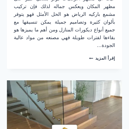
مظهر المكان ويعكس جماله لذلك فإن تركيب
مشمع باركيه الرياض هو الحل الأمثل فهو يتوفر
بألوان كثيرة وتصاميم جميلة يمكن تنسيقها مع
جميع أنواع ديكورات المنازل ومن أهم ما يميزها هو
بقاءها لفترات طويلة فهي مصنعه من مواد عالية
الجودة…
تركيب
إقرأ المزيد
مشمع
باركيه
الرياض
ت:
0501916701
مشمع
ارضيات
فينيل
حي
اليرموك