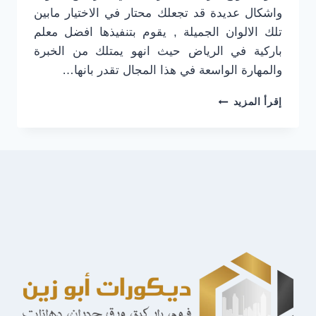
واشكال عديدة قد تجعلك محتار في الاختيار مابين
تلك الالوان الجميلة , يقوم بتنفيذها افضل معلم
باركية في الرياض حيث انهو يمتلك من الخبرة
والمهارة الواسعة في هذا المجال تقدر بانها…
ارضيات
إقرأ المزيد
باركيه
في
الرياض
جوال:0501916701
تركيب
ارضيات
باركية
في
الرياض
–
شركة
باركية
في
الرياض