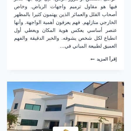
فيها هو مقاول ترميم واجهات الرياض. وخاص
أصحاب الفلل والعمائر الذين يهتمون كثيرا بالمظهر
الخارجي منازلهم. فهم يعرفون أهمية الواجهة. وأنها
عنصر أساسي يعكس هوية المكان ويعطي أول
انطباع لكل شخص يشوفه. والخبر الدقيقة والفهم
العميق لطبيعة المباني في…
مقاول
إقرأ المزيد
ترميم
واجهات
الرياض
ت:
0501916701
صيانة
واجهات
مباني
الرياض