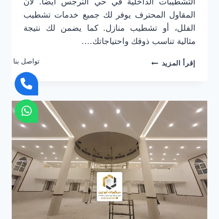
التشطيبات الداخلية في حي النرجس أيضاً. لأن
المقاول المحترف يوفر لك جميع خدمات تشطيب
الفلل، أو تشطيب منازل. كما يضمن لك نتيجة
مثالية تناسب ذوقك واحتياجاتك….
مقاول
تواصل بنا
إقرأ المزيد
تشطيب
شمال
الرياض
ت:
0501916701
رقم
مقاول
تشطيب
بالرياض