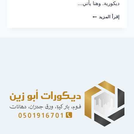
ديكورية. وهنا يأتي…
معلم
إقرأ المزيد
ترميم
شمال
الرياض
ت:
0501916701
اعمال
ترميم
المباني
حي
العارض