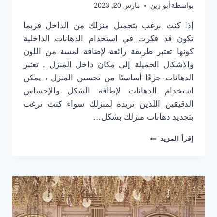
بواسطة
أبو زين
مارس 20, 2023
إذا كنت برغب بتجميل منزلك من الداخل فربما
تكون قد فكرت في استخدام الدهانات الداخلية
كونها تعتبر طريقة رائعة لإضافة لمسة من اللون
والاشكال الجميلة إلى مكان داخل المنزل , تعتبر
الدهانات جزءًا أساسيًا من تحسين المنزل ، يمكن
استخدام الدهانات لإظافة الشكل والإحساس
الدقيقين اللذين تريده لمنزلك سواء كنت ترغب
بتجديد دهانات منزلك بشكل…
معلم
إقرأ المزيد
بويات
الرياض
ت:
0501916701
محل
بويه
في