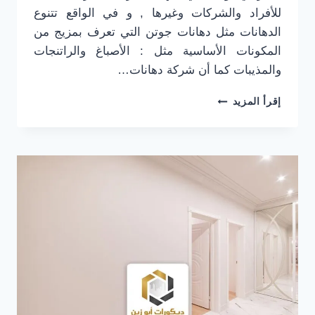
للأفراد والشركات وغيرها , و في الواقع تتنوع
الدهانات مثل دهانات جوتن التي تعرف بمزيج من
المكونات الأساسية مثل : الأصباغ والراتنجات
والمذيبات كما أن شركة دهانات…
شركة
إقرأ المزيد
دهانات
وديكورات
الرياض
ت
:
0501916701
فني
دهانات
وديكورات
بالرياض
–
أحدث
الدهانات
بالرياض