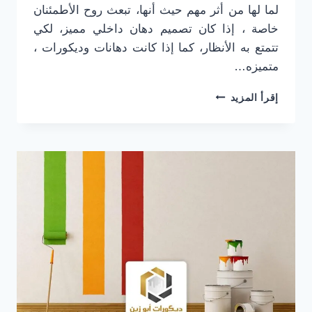
لما لها من أثر مهم حيث أنها، تبعث روح الأطمئنان
خاصة ، إذا كان تصميم دهان داخلي مميز، لكي
تتمتع به الأنظار، كما إذا كانت دهانات وديكورات ،
متميزه…
دهانات
إقرأ المزيد
داخلية
الرياض
0501916701
–
دهانات
شقة
الرياض
–
أحدث
اشكال
الدهانات
الرياض
–
عامل