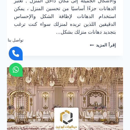
والاشكال الجميلة إلى مكان داخل المنزل , تعتبر
الدهانات جزءًا أساسيًا من تحسين المنزل ، يمكن
استخدام الدهانات لإظافة الشكل والإحساس
الدقيقين اللذين تريده لمنزلك سواء كنت ترغب
بتجديد دهانات منزلك بشكل…
تواصل بنا
معلم
إقرأ المزيد
بويات
الرياض
ت:
0501916701
محل
بويه
في
بالرياض
–
معلم
دهانات
الرياض
–
عامل