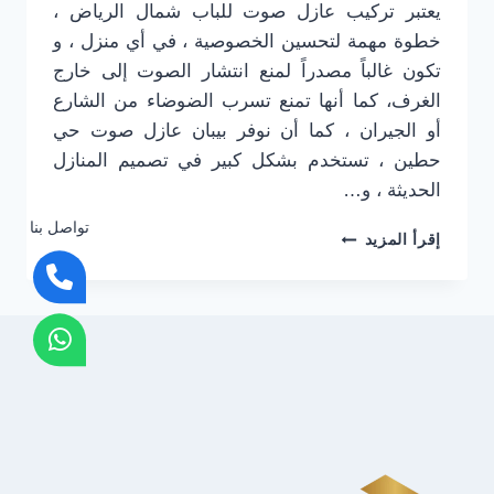
يعتبر تركيب عازل صوت للباب شمال الرياض ،
خطوة مهمة لتحسين الخصوصية ، في أي منزل ، و
تكون غالباً مصدراً لمنع انتشار الصوت إلى خارج
الغرف، كما أنها تمنع تسرب الضوضاء من الشارع
أو الجيران ، كما أن نوفر بيبان عازل صوت حي
حطين ، تستخدم بشكل كبير في تصميم المنازل
الحديثة ، و…
تواصل بنا
تركيب
إقرأ المزيد
عازل
صوت
للباب
شمال
الرياض
ت:
0501916701
بيبان
عازل
صوت
حي