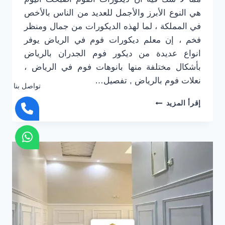
هي النوع الأبرز والأجمل للعديد من الناس بالأخص
في المملكة ، لما لهذه الديكورات من جمال ومنظر
فخم ، إن معلم ديكورات فوم في الرياض يوفر
انواع عديدة من ديكور فوم الجدران بالرياض
بأشكال مختلفة منها بانوهات فوم في الرياض ،
نعلات فوم بالرياض , تفصيل…
تواصل بنا
بانوهات
إقرأ المزيد
فوم
في
الرياض
جوال:0501916701
معلم
ديكورات
فوم
في
الرياض
–
نعلات