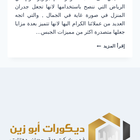
الرياض التي ننصح باستخدامها لانها تجعل جدران
المنزل في صورة غاية في الجمال , والتي اتجه
العديد من عملائنا الكرام اليها لانها تتميز بعدة مزايا
جعلها متصدرة اكثر من مميزات الجبس…
ديكورات
إقرأ المزيد
فوم
في
الرياض
جوال:0501916701
معلم
براويز
(
فوم
بديل
الجبس
)
في
الرياض