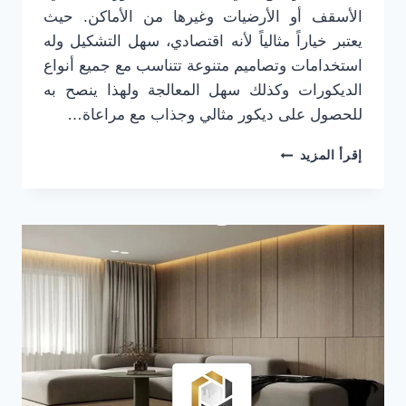
الأسقف أو الأرضيات وغيرها من الأماكن. حيث
يعتبر خياراً مثالياً لأنه اقتصادي، سهل التشكيل وله
استخدامات وتصاميم متنوعة تتناسب مع جميع أنواع
الديكورات وكذلك سهل المعالجة ولهذا ينصح به
للحصول على ديكور مثالي وجذاب مع مراعاة…
تركيب
إقرأ المزيد
ديكور
شيبورد
شمال
الرياض
ت:
0501916701
ديكورات
خشب
شيبورد
حي
العليا