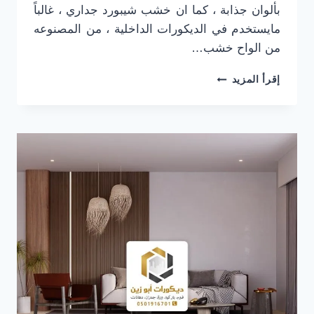
بألوان جذابة ، كما ان خشب شيبورد جداري ، غالباً
مايستخدم في الديكورات الداخلية ، من المصنوعه
من الواح خشب…
ديكورات
إقرأ المزيد
شيبورد
الرياض
ت:
0501916701
اشكال
بديل
الخشب
الرياض
–
الواح
خشب
شيبورد
الرياض