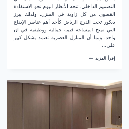
التصميم الداخلي، تتجه الأنظار اليوم نحو الاستفادة
القصوى من كل زاوية في المنزل، ولذلك يبرز
ديكور تحت الدرج الرياض كأحد أهم عناصر الإبداع
التي تمنح المساحة قيمة جمالية ووظيفية في آن
واحد. وبما أن المنازل العصرية تعتمد بشكل كبير
على…
ديكور
إقرأ المزيد
تحت
الدرج
الرياض
ت:
0501916701
–
ديكور
خشب
تحت
الدرج
الرياض