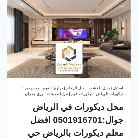
–
رفوف
بديل
الخشب
الرياض
–
تركيب
بديل
الخشب
بالرياض
استيل
|
بديل الخشب
|
بديل الرخام
|
براويز الفوم
|
جبس بورد
|
ديكورات الرياض
|
ديكورات فوم
|
مرايا معينات
|
ورق جدران
محل ديكورات في الرياض
جوال:0501916701 افضل
معلم ديكورات بالرياض حي