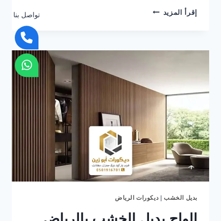
تركيب
إقرأ المزيد
تواصل بنا
بديل
الخشب
الرياض
ت
:
0501916701
بديل
الخشب
للجدران
الرياض
–
لوح
بديل
الخشب
الرياض
بديل الخشب
|
ديكورات الرياض
الواح بديل الخشب بالرياض