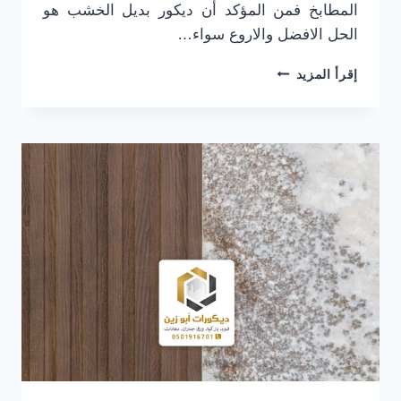
المطابخ فمن المؤكد أن ديكور بديل الخشب هو
الحل الافضل والاروع سواء…
ديكورات
إقرأ المزيد
بديل
الخشب
الرياض
ت:
0501916701
معلم
بديل
الخشب
بالرياض
–
شرائح
بديل
الخشب
بالرياض