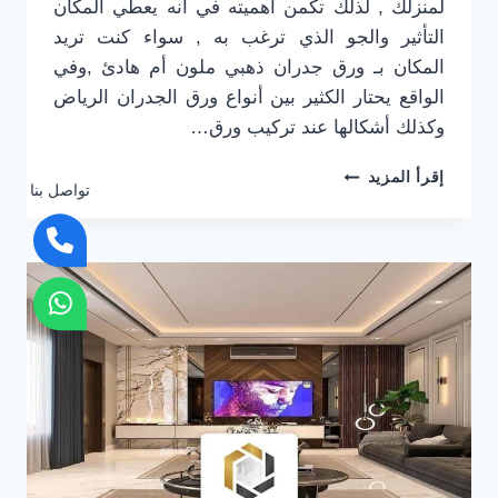
لمنزلك , لذلك تكمن أهميته في أنه يعطي المكان
التأثير والجو الذي ترغب به , سواء كنت تريد
المكان بـ ورق جدران ذهبي ملون أم هادئ ,وفي
الواقع يحتار الكثير بين أنواع ورق الجدران الرياض
وكذلك أشكالها عند تركيب ورق…
تركيب
إقرأ المزيد
تواصل بنا
ورق
جدران
الرياض
0501916701
–
اسعار
ورق
الجدران
الرياض
-فني
ورق
جدران
الرياض