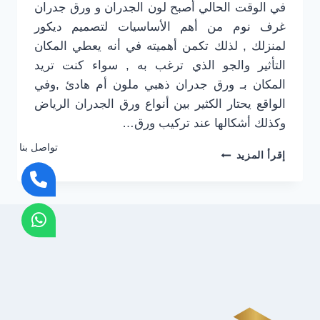
في الوقت الحالي أصبح لون الجدران و ورق جدران
غرف نوم من أهم الأساسيات لتصميم ديكور
لمنزلك , لذلك تكمن أهميته في أنه يعطي المكان
التأثير والجو الذي ترغب به , سواء كنت تريد
المكان بـ ورق جدران ذهبي ملون أم هادئ ,وفي
الواقع يحتار الكثير بين أنواع ورق الجدران الرياض
وكذلك أشكالها عند تركيب ورق…
تواصل بنا
تركيب
إقرأ المزيد
ورق
جدران
الرياض
0501916701
–
اسعار
ورق
الجدران
الرياض
-فني
ورق