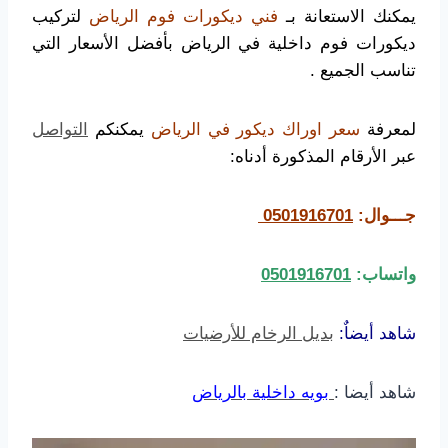
يمكنك الاستعانة بـ
فني ديكورات فوم الرياض
لتركيب
ديكورات فوم داخلية في الرياض بأفضل الأسعار التي
تناسب الجميع .
لمعرفة
سعر اوراك ديكور في الرياض
يمكنكم
التواصل
عبر الأرقام المذكورة أدناه:
جـــوال:
0501916701
واتساب:
0501916701
شاهد أيضاٌ:
بديل الرخام للأرضيات
شاهد أيضا :
بويه داخلية بالرياض