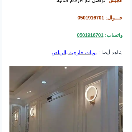
الجبس
تواصل مع الأرقام التالية:
جـــوال:
0501916701
واتساب:
0501916701
شاهد أيضا :
بويات خارجية بالرياض