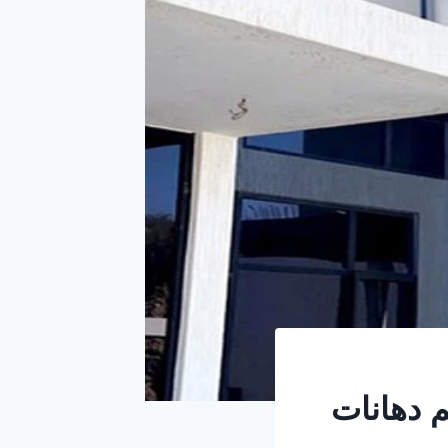
لرياض ت: 0501916701 معلم دهانات