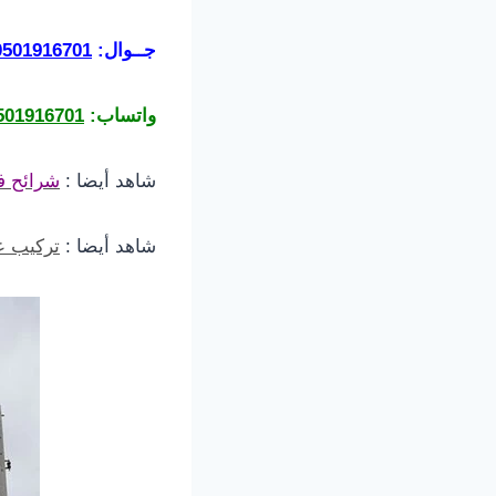
جــوال:
0501916701
واتساب:
501916701
شاهد أيضا :
شرائح ف
شاهد أيضا :
تركيب ع