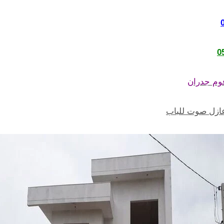
0
وم جدران
ازل صوت للباب