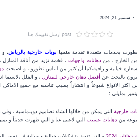
سبتمبر 21, 2024
post ارسل تقييمك هنا
طورت بخدمات متعددة تقدمة منمها
بويات خارجية بالرياض
، و 
من الخارج ، من
دهانات واجهات
، فخمة تزيد من أناقة المنازل م
عاره خيالية و راقية،كما أن كثير من الناس تطورو ، و اصبحت
ده
مرون بالبحث عن
أفضل دهان خارجي للمنازل
، و الفلل ،لاسيما ان
ن اكثر الانواع شيوعاً و انتشاراً بسبب تناسبه مع جميع الاماكن 
تميز بمايلي :
ات خارجية
التي يمكن من خلالها انشاء تصاميم دوبلماسية ، وفي غ
موعه من
دهانات عسيب
التي لاغنى عنا و التي ظهرت حديثاً و تميز
هانات 2024
و التي تتميز بتشكيلات خيالية و جذابة في نفس ال