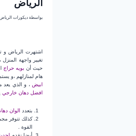
الرياض
بواسطة
ديكورات الرياض
اشتهرت الرياض و ت
تغيير واجهة المنزل 
حيث أن
بويه حراج
اس
هام لمنازلهم ،و يست
ابيض
، و الذي يعد م
افضل دهان خارجي
ي
بتعدد
الوان دهان
كذلك تتوفر مج
القوة .
أيضا نقدم
احدث د