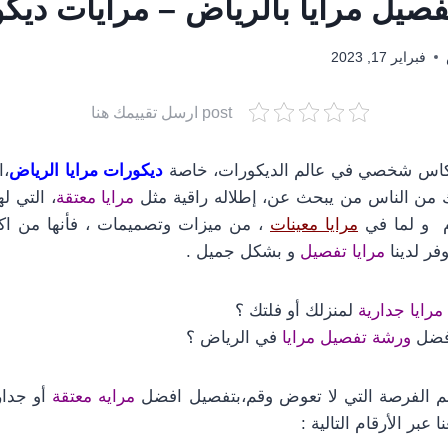
فصيل مرايا بالرياض – مرايات ديك
فبراير 17, 2023
post ارسل تقييمك هنا
عكاس شخصي في عالم الديكورات، خاصة
ديكورات مرايا الرياض
،ا
ك من الناس من يبحث عن، إطلاله راقية مثل
مرايا معتقة
، التي ل
وم و لما في
مرايا معينات
، من ميزات وتصميمات ، فأنها من اكثر
فر لدينا
مرايا تفصيل
و بشكل جميل .
رايا جدارية
لمنزلك أو فلتك ؟
فضل
ورشة تفصيل مرايا
في الرياض ؟
تنم الفرصة التي لا تعوض وقم،بتفصيل افضل
مرايه معتقة
أو جدا
 عبر الأرقام التالية :