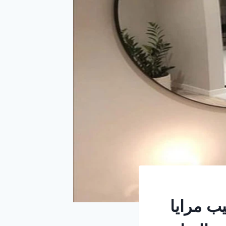
رياض ت : 0501916701 تركيب مرايا