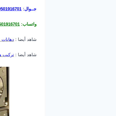
جــوال:
0501916701
واتساب:
501916701
شاهد أيضا :
دهانات 
شاهد أيضا :
تركيب هي