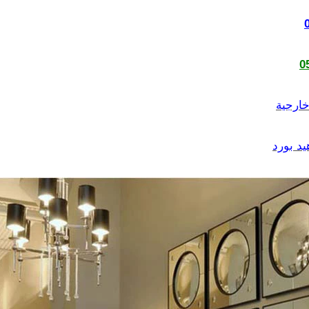
0
خارجية
د بورد