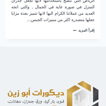
الرياض التي ننصح باستخدامها لانها تجعل جدران
المنزل في صورة غاية في الجمال , والتي اتجه
العديد من عملائنا الكرام اليها لانها تتميز بعدة مزايا
جعلها متصدرة اكثر من مميزات الجبس…
ديكورات
إقرأ المزيد
فوم
في
الرياض
جوال:0501916701
معلم
براويز
(
فوم
بديل
الجبس
)
في
الرياض