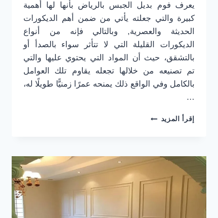
يعرف فوم بديل الجبس بالرياض بأنها لها أهمية
كبيرة والتي جعلته يأتي من ضمن أهم الديكورات
الحديثة والعصرية, وبالتالي فإنه من أنواع
الديكورات القليلة التي لا تتأثر سواء بالصدأ أو
بالتشقق، حيث أن المواد التي يحتوي عليها والتي
تم تصنيعه من خلالها تجعله يقاوم تلك العوامل
بالكامل وفي الواقع ذلك يمنحه عمرًا زمنيًّا طويلًا له،
…
فوم
إقرأ المزيد
بديل
الجبس
بالرياض
0501916701
–
فوم
جدران
مجالس
الرياض