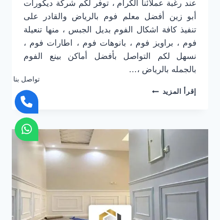
عند رغبة عملائنا الكرام ، توفر لكم شركة ديكورات
أبو زين أفضل معلم فوم بالرياض والقادر على
تنفيذ كافة اشكال الفوم بديل الجبس ، منها تنعيلة
فوم ، براويز فوم ، بانوهات فوم ، اطارات فوم ،
نسهل لكم التواصل بأفضل أماكن بينع الفوم
بالجمله بالرياض ،…
تواصل بنا
معلم
إقرأ المزيد
فوم
بالرياض
0501916701
تركيب
ديكور
فوم
في
الرياض
–
سعر
متر
الفوم