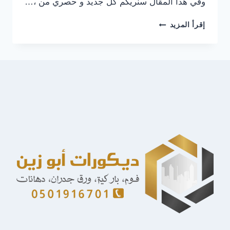
وفي هذا المقال سنريكم كل جديد و حصري من ،…
دهانات
إقرأ المزيد
خارجية
للمنازل
الرياض
ت:
0501916701
رشة
خارجية
للواجهات
الرياض